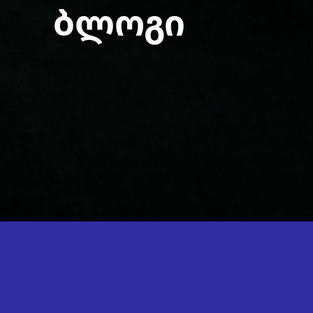
ბლოგი
ᲛᲝᲒᲖᲐᲣᲠᲝᲑᲐ
ᲠᲩᲔᲕᲔᲑᲘ