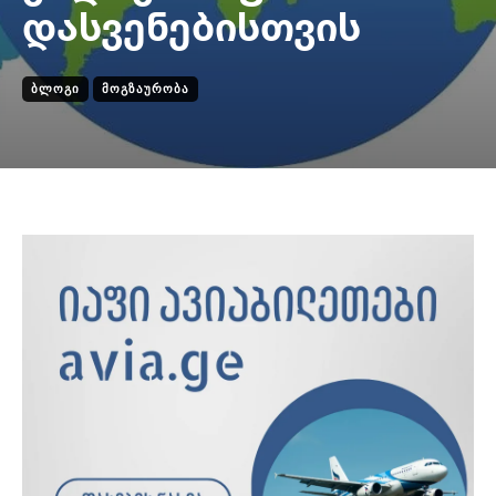
დასვენებისთვის
ᲑᲚᲝᲒᲘ
ᲛᲝᲒᲖᲐᲣᲠᲝᲑᲐ