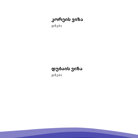
კორეის ვიზა
ᲕᲘᲖᲔᲑᲘ
დუბაის ვიზა
ᲕᲘᲖᲔᲑᲘ