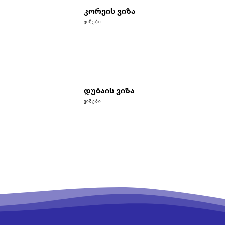
კორეის ვიზა
ᲕᲘᲖᲔᲑᲘ
დუბაის ვიზა
ᲕᲘᲖᲔᲑᲘ