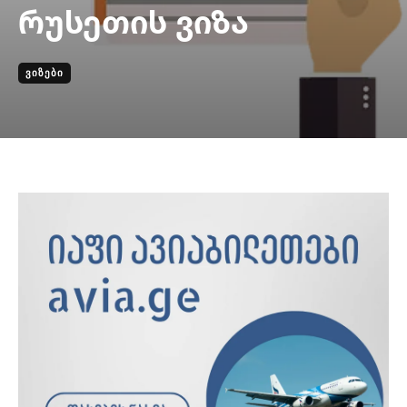
რუსეთის ვიზა
ᲕᲘᲖᲔᲑᲘ