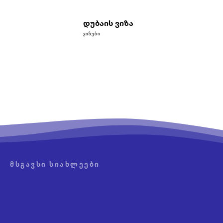
დუბაის ვიზა
ᲕᲘᲖᲔᲑᲘ
ᲛᲡᲒᲐᲕᲡᲘ ᲡᲘᲐᲮᲚᲔᲔᲑᲘ