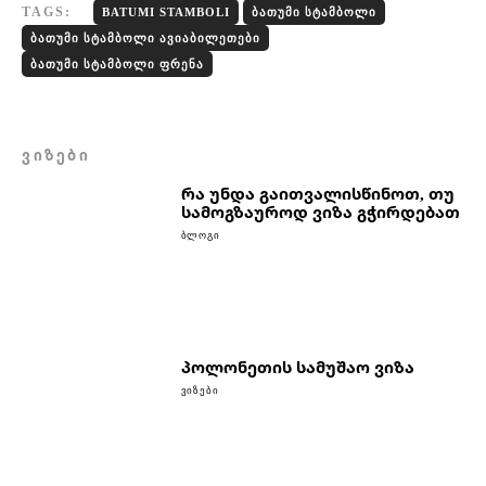
TAGS:
BATUMI STAMBOLI
ᲑᲐᲗᲣᲛᲘ ᲡᲢᲐᲛᲑᲝᲚᲘ
ᲑᲐᲗᲣᲛᲘ ᲡᲢᲐᲛᲑᲝᲚᲘ ᲐᲕᲘᲐᲑᲘᲚᲔᲗᲔᲑᲘ
ᲑᲐᲗᲣᲛᲘ ᲡᲢᲐᲛᲑᲝᲚᲘ ᲤᲠᲔᲜᲐ
ᲕᲘᲖᲔᲑᲘ
რა უნდა გაითვალისწინოთ, თუ
სამოგზაუროდ ვიზა გჭირდებათ
ᲑᲚᲝᲒᲘ
პოლონეთის სამუშაო ვიზა
ᲕᲘᲖᲔᲑᲘ