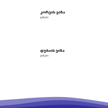
კორეის ვიზა
ᲕᲘᲖᲔᲑᲘ
დუბაის ვიზა
ᲕᲘᲖᲔᲑᲘ