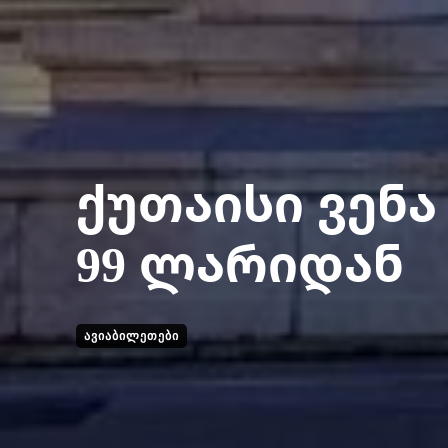
ქუთაისი ვენა
99 ლარიდან
ᲐᲕᲘᲐᲑᲘᲚᲔᲗᲔᲑᲘ