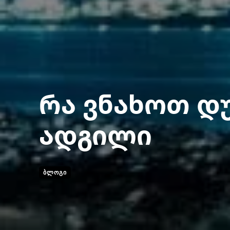
რა ვნახოთ დუ
ადგილი
ᲑᲚᲝᲒᲘ