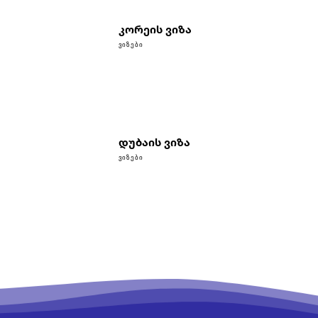
კორეის ვიზა
ᲕᲘᲖᲔᲑᲘ
დუბაის ვიზა
ᲕᲘᲖᲔᲑᲘ