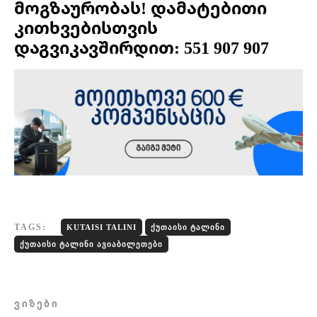
მოგზაურობას! დამატებითი
კითხვებისთვის
დაგვიკავშირდით: 551 907 907
TAGS:
KUTAISI TALINI
ᲥᲣᲗᲐᲘᲡᲘ ᲢᲐᲚᲘᲜᲘ
ᲥᲣᲗᲐᲘᲡᲘ ᲢᲐᲚᲘᲜᲘ ᲐᲕᲘᲐᲑᲘᲚᲔᲗᲔᲑᲘ
ᲕᲘᲖᲔᲑᲘ