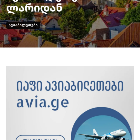
ლარიდან
ᲐᲕᲘᲐᲑᲘᲚᲔᲗᲔᲑᲘ