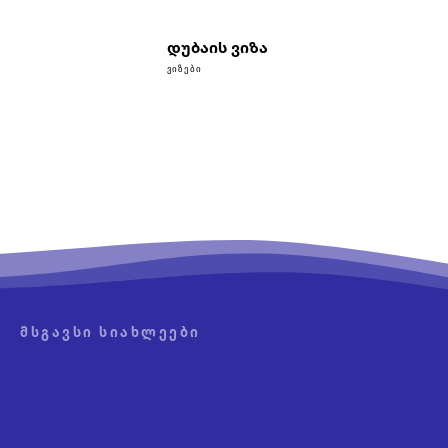
დუბაის ვიზა
ᲕᲘᲖᲔᲑᲘ
ᲛᲡᲒᲐᲕᲡᲘ ᲡᲘᲐᲮᲚᲔᲔᲑᲘ