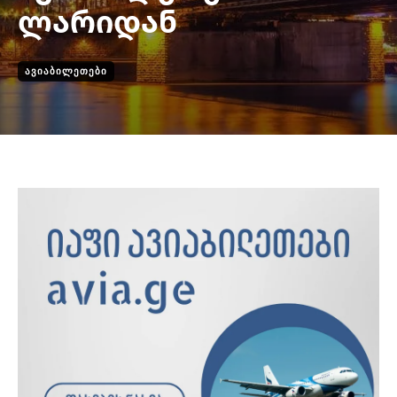
ლარიდან
ᲐᲕᲘᲐᲑᲘᲚᲔᲗᲔᲑᲘ