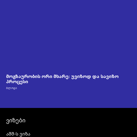
მოგზაურობის ორი მხარე: უვიზოდ და სავიზო
პროცესი
ᲑᲚᲝᲒᲘ
ვიზები
აშშ-ს ვიზა