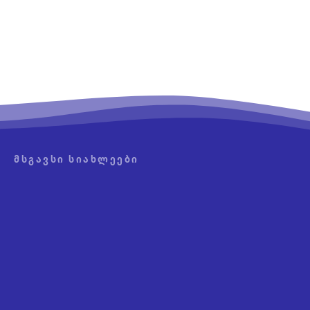
ᲛᲡᲒᲐᲕᲡᲘ ᲡᲘᲐᲮᲚᲔᲔᲑᲘ