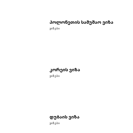
პოლონეთის სამუშაო ვიზა
ᲕᲘᲖᲔᲑᲘ
კორეის ვიზა
ᲕᲘᲖᲔᲑᲘ
დუბაის ვიზა
ᲕᲘᲖᲔᲑᲘ