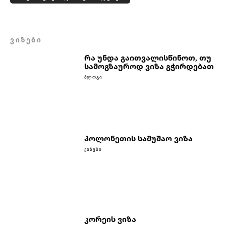
ᲕᲘᲖᲔᲑᲘ
რა უნდა გაითვალისწინოთ, თუ
სამოგზაუროდ ვიზა გჭირდებათ
ᲑᲚᲝᲒᲘ
პოლონეთის სამუშაო ვიზა
ᲕᲘᲖᲔᲑᲘ
კორეის ვიზა