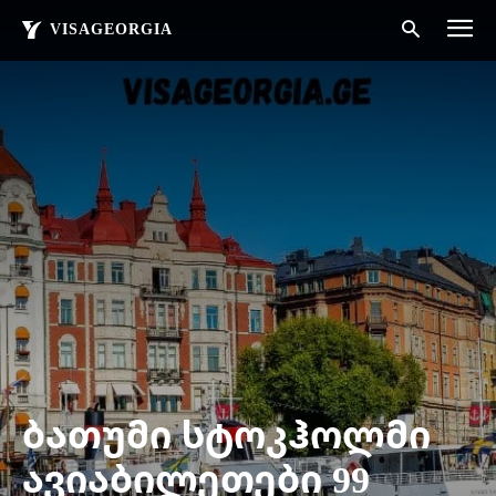
VISAGEORGIA
ბათუმი სტოკჰოლმი
ავიაბილეთები 99