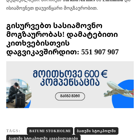
ისიამოვნეთ დაუვიწყარი მოგზაურობით.
გისურვებთ სასიამოვნო
მოგზაურობას! დამატებითი
კითხვებისთვის
დაგვიკავშირდით: 551 907 907
TAGS:
BATUMI STOKHOLMI
ᲑᲐᲗᲣᲛᲘ ᲡᲢᲝᲙᲰᲝᲚᲛᲘ
ᲑᲐᲗᲣᲛᲘ ᲡᲢᲝᲙᲰᲝᲚᲛᲘ ᲐᲕᲘᲐᲑᲘᲚᲔᲗᲔᲑᲘ