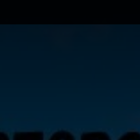
ა ბილეთები avia.ge
ვიზები
ბლოგი
მწ