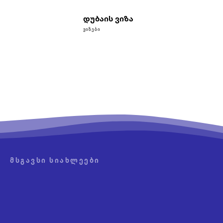
დუბაის ვიზა
ᲕᲘᲖᲔᲑᲘ
ᲛᲡᲒᲐᲕᲡᲘ ᲡᲘᲐᲮᲚᲔᲔᲑᲘ