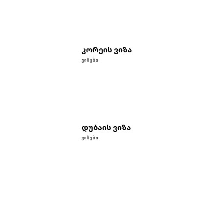
კორეის ვიზა
ᲕᲘᲖᲔᲑᲘ
დუბაის ვიზა
ᲕᲘᲖᲔᲑᲘ