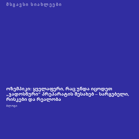
ᲛᲡᲒᲐᲕᲡᲘ ᲡᲘᲐᲮᲚᲔᲔᲑᲘ
ოზემპიკი: ყველაფერი, რაც უნდა იცოდეთ
„ჯადოსნური“ პრეპარატის შესახებ – სარგებელი,
რისკები და რეალობა
ᲑᲚᲝᲒᲘ