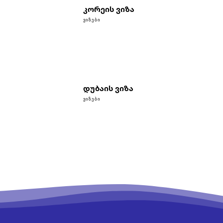
კორეის ვიზა
ᲕᲘᲖᲔᲑᲘ
დუბაის ვიზა
ᲕᲘᲖᲔᲑᲘ