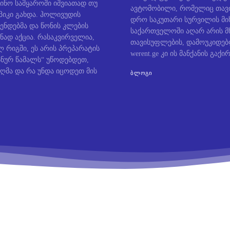
ინო სამყაროში იშვიათად თუ
ავტომობილი, რომელიც თავი
პიკი გახდა. ჰოლივუდის
დრო საკუთარი სურვილის მიხ
ენდებმა და წონის კლების
საქართველოში აღარ არის მ
ნად აქცია. რასაკვირველია,
თავისუფლების, დამოუკიდე
 რიგში, ეს არის პრეპარატის
werent.ge კი ის მანქანის გაქირ
ოსნურ წამალს“ უწოდებდეთ,
ღმა და რა უნდა იცოდეთ მის
ᲑᲚᲝᲒᲘ