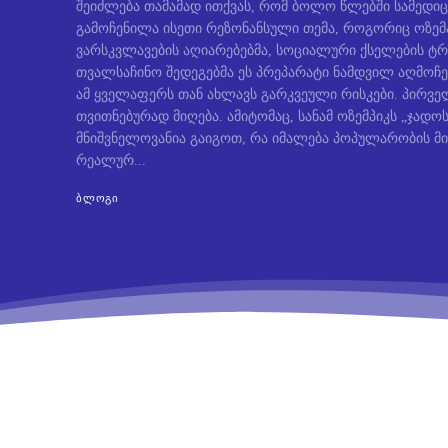
შეიძლება თამამად ითქვას, რომ ბოლო წლებში სამედიც
გამოჩენილა ისეთი რეზონანსული თემა, როგორიც ოზემ
ვარსკვლავების აღიარებებმა, სოციალური ქსელების ტრ
თვალსაჩინო შედეგებმა ეს პრეპარატი ნამდვილ აღმოჩე
ამ ყველაფერს თან ახლავს გარკვეული რისკები. პირველ
თვითნებურად მიღება. ამიტომაც, სანამ ოზემპიკს „ჯად
მნიშვნელოვანია გაიგოთ, რა იმალება პოპულარობის მი
რეალურ...
ᲑᲚᲝᲒᲘ