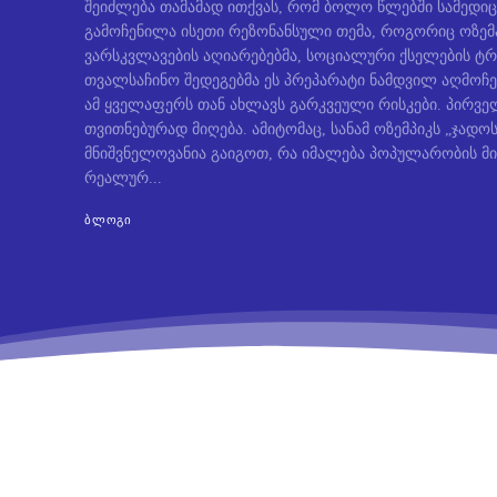
შეიძლება თამამად ითქვას, რომ ბოლო წლებში სამედიც
გამოჩენილა ისეთი რეზონანსული თემა, როგორიც ოზემ
ვარსკვლავების აღიარებებმა, სოციალური ქსელების ტრ
თვალსაჩინო შედეგებმა ეს პრეპარატი ნამდვილ აღმოჩე
ამ ყველაფერს თან ახლავს გარკვეული რისკები. პირველ
თვითნებურად მიღება. ამიტომაც, სანამ ოზემპიკს „ჯად
მნიშვნელოვანია გაიგოთ, რა იმალება პოპულარობის მი
რეალურ...
ᲑᲚᲝᲒᲘ