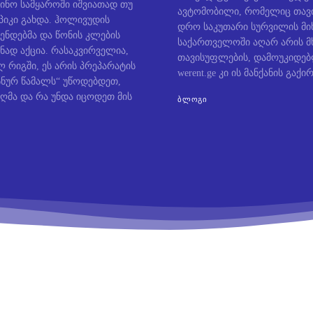
ინო სამყაროში იშვიათად თუ
ავტომობილი, რომელიც თავი
პიკი გახდა. ჰოლივუდის
დრო საკუთარი სურვილის მიხ
ენდებმა და წონის კლების
საქართველოში აღარ არის მ
ნად აქცია. რასაკვირველია,
თავისუფლების, დამოუკიდე
 რიგში, ეს არის პრეპარატის
werent.ge კი ის მანქანის გაქირ
ოსნურ წამალს“ უწოდებდეთ,
ღმა და რა უნდა იცოდეთ მის
ᲑᲚᲝᲒᲘ