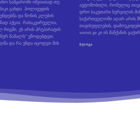
ინო სამყაროში იშვიათად თუ
ავტომობილი, რომელიც თავი
პიკი გახდა. ჰოლივუდის
დრო საკუთარი სურვილის მიხ
ენდებმა და წონის კლების
საქართველოში აღარ არის მ
ნად აქცია. რასაკვირველია,
თავისუფლების, დამოუკიდე
 რიგში, ეს არის პრეპარატის
werent.ge კი ის მანქანის გაქირ
ოსნურ წამალს“ უწოდებდეთ,
ღმა და რა უნდა იცოდეთ მის
ᲑᲚᲝᲒᲘ