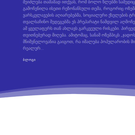
შეიძლება თამამად ითქვას, რომ ბოლო წლებში სამედიც
გამოჩენილა ისეთი რეზონანსული თემა, როგორიც ოზემ
ვარსკვლავების აღიარებებმა, სოციალური ქსელების ტრ
თვალსაჩინო შედეგებმა ეს პრეპარატი ნამდვილ აღმოჩე
ამ ყველაფერს თან ახლავს გარკვეული რისკები. პირველ
თვითნებურად მიღება. ამიტომაც, სანამ ოზემპიკს „ჯად
მნიშვნელოვანია გაიგოთ, რა იმალება პოპულარობის მი
რეალურ...
ᲑᲚᲝᲒᲘ