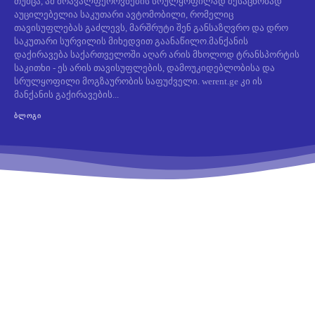
თუმცა, ამ მრავალფეროვნების სრულყოფილად შესაცნობად
აუცილებელია საკუთარი ავტომობილი, რომელიც
თავისუფლებას გაძლევს, მარშრუტი შენ განსაზღვრო და დრო
საკუთარი სურვილის მიხედვით გაანაწილო.მანქანის
დაქირავება საქართველოში აღარ არის მხოლოდ ტრანსპორტის
საკითხი - ეს არის თავისუფლების, დამოუკიდებლობისა და
სრულყოფილი მოგზაურობის საფუძველი. werent.ge კი ის
მანქანის გაქირავების...
ᲑᲚᲝᲒᲘ