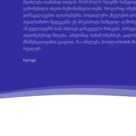
შეიძლება თამამად ითქვას, რომ ბოლო წლებში სამედიც
გამოჩენილა ისეთი რეზონანსული თემა, როგორიც ოზემ
ვარსკვლავების აღიარებებმა, სოციალური ქსელების ტრ
თვალსაჩინო შედეგებმა ეს პრეპარატი ნამდვილ აღმოჩე
ამ ყველაფერს თან ახლავს გარკვეული რისკები. პირველ
თვითნებურად მიღება. ამიტომაც, სანამ ოზემპიკს „ჯად
მნიშვნელოვანია გაიგოთ, რა იმალება პოპულარობის მი
რეალურ...
ᲑᲚᲝᲒᲘ