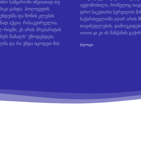
ინო სამყაროში იშვიათად თუ
ავტომობილი, რომელიც თავი
პიკი გახდა. ჰოლივუდის
დრო საკუთარი სურვილის მიხ
ენდებმა და წონის კლების
საქართველოში აღარ არის მ
ნად აქცია. რასაკვირველია,
თავისუფლების, დამოუკიდე
 რიგში, ეს არის პრეპარატის
werent.ge კი ის მანქანის გაქირ
ოსნურ წამალს“ უწოდებდეთ,
ღმა და რა უნდა იცოდეთ მის
ᲑᲚᲝᲒᲘ