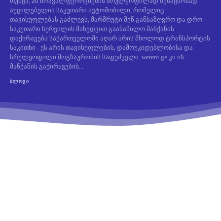
თუმცა, ამ მრავალფეროვნების სრულყოფილად შესაცნობად
აუცილებელია საკუთარი ავტომობილი, რომელიც
თავისუფლებას გაძლევს, მარშრუტი შენ განსაზღვრო და დრო
საკუთარი სურვილის მიხედვით გაანაწილო.მანქანის
დაქირავება საქართველოში აღარ არის მხოლოდ ტრანსპორტის
საკითხი - ეს არის თავისუფლების, დამოუკიდებლობისა და
სრულყოფილი მოგზაურობის საფუძველი. werent.ge კი ის
მანქანის გაქირავების...
ᲑᲚᲝᲒᲘ