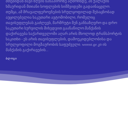
მთებიდან შავი ზღვის სანაპიროზე აღმოჩნდე, ან ქალაქის
ხმაურიდან მთიანი სოფლების სიმშვიდეში გადაინაცვლო.
თუმცა, ამ მრავალფეროვნების სრულყოფილად შესაცნობად
აუცილებელია საკუთარი ავტომობილი, რომელიც
თავისუფლებას გაძლევს, მარშრუტი შენ განსაზღვრო და დრო
საკუთარი სურვილის მიხედვით გაანაწილო.მანქანის
დაქირავება საქართველოში აღარ არის მხოლოდ ტრანსპორტის
საკითხი - ეს არის თავისუფლების, დამოუკიდებლობისა და
სრულყოფილი მოგზაურობის საფუძველი. werent.ge კი ის
მანქანის გაქირავების...
ᲑᲚᲝᲒᲘ