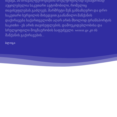
თუმცა, ამ მრავალფეროვნების სრულყოფილად შესაცნობად
აუცილებელია საკუთარი ავტომობილი, რომელიც
თავისუფლებას გაძლევს, მარშრუტი შენ განსაზღვრო და დრო
საკუთარი სურვილის მიხედვით გაანაწილო.მანქანის
დაქირავება საქართველოში აღარ არის მხოლოდ ტრანსპორტის
საკითხი - ეს არის თავისუფლების, დამოუკიდებლობისა და
სრულყოფილი მოგზაურობის საფუძველი. werent.ge კი ის
მანქანის გაქირავების...
ᲑᲚᲝᲒᲘ