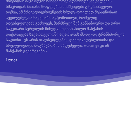
მთებიდან შავი ზღვის სანაპიროზე აღმოჩნდე, ან ქალაქის
ხმაურიდან მთიანი სოფლების სიმშვიდეში გადაინაცვლო.
თუმცა, ამ მრავალფეროვნების სრულყოფილად შესაცნობად
აუცილებელია საკუთარი ავტომობილი, რომელიც
თავისუფლებას გაძლევს, მარშრუტი შენ განსაზღვრო და დრო
საკუთარი სურვილის მიხედვით გაანაწილო.მანქანის
დაქირავება საქართველოში აღარ არის მხოლოდ ტრანსპორტის
საკითხი - ეს არის თავისუფლების, დამოუკიდებლობისა და
სრულყოფილი მოგზაურობის საფუძველი. werent.ge კი ის
მანქანის გაქირავების...
ᲑᲚᲝᲒᲘ