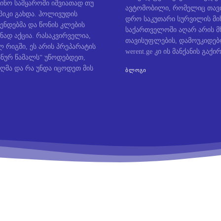
ინო სამყაროში იშვიათად თუ
ავტომობილი, რომელიც თავი
პიკი გახდა. ჰოლივუდის
დრო საკუთარი სურვილის მიხ
ენდებმა და წონის კლების
საქართველოში აღარ არის მ
ნად აქცია. რასაკვირველია,
თავისუფლების, დამოუკიდე
 რიგში, ეს არის პრეპარატის
werent.ge კი ის მანქანის გაქირ
ოსნურ წამალს“ უწოდებდეთ,
ღმა და რა უნდა იცოდეთ მის
ᲑᲚᲝᲒᲘ