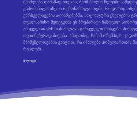
შეიძლება თამამად ითქვას, რომ ბოლო წლებში სამედიც
გამოჩენილა ისეთი რეზონანსული თემა, როგორიც ოზემ
ვარსკვლავების აღიარებებმა, სოციალური ქსელების ტრ
თვალსაჩინო შედეგებმა ეს პრეპარატი ნამდვილ აღმოჩე
ამ ყველაფერს თან ახლავს გარკვეული რისკები. პირველ
თვითნებურად მიღება. ამიტომაც, სანამ ოზემპიკს „ჯად
მნიშვნელოვანია გაიგოთ, რა იმალება პოპულარობის მი
რეალურ...
ᲑᲚᲝᲒᲘ