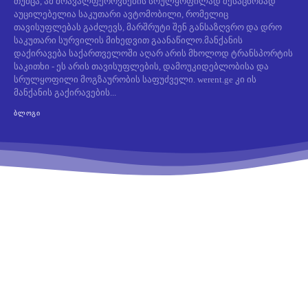
თუმცა, ამ მრავალფეროვნების სრულყოფილად შესაცნობად
აუცილებელია საკუთარი ავტომობილი, რომელიც
თავისუფლებას გაძლევს, მარშრუტი შენ განსაზღვრო და დრო
საკუთარი სურვილის მიხედვით გაანაწილო.მანქანის
დაქირავება საქართველოში აღარ არის მხოლოდ ტრანსპორტის
საკითხი - ეს არის თავისუფლების, დამოუკიდებლობისა და
სრულყოფილი მოგზაურობის საფუძველი. werent.ge კი ის
მანქანის გაქირავების...
ᲑᲚᲝᲒᲘ