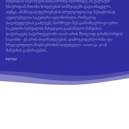
მთებიდან შავი ზღვის სანაპიროზე აღმოჩნდე, ან ქალაქის
ხმაურიდან მთიანი სოფლების სიმშვიდეში გადაინაცვლო.
თუმცა, ამ მრავალფეროვნების სრულყოფილად შესაცნობად
აუცილებელია საკუთარი ავტომობილი, რომელიც
თავისუფლებას გაძლევს, მარშრუტი შენ განსაზღვრო და დრო
საკუთარი სურვილის მიხედვით გაანაწილო.მანქანის
დაქირავება საქართველოში აღარ არის მხოლოდ ტრანსპორტის
საკითხი - ეს არის თავისუფლების, დამოუკიდებლობისა და
სრულყოფილი მოგზაურობის საფუძველი. werent.ge კი ის
მანქანის გაქირავების...
ᲑᲚᲝᲒᲘ