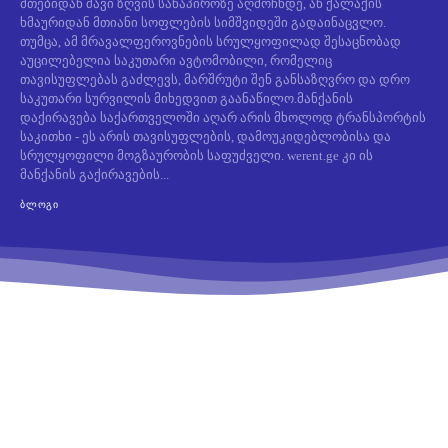
მთებიდან შავი ზღვის სანაპიროზე აღმოჩნდე, ან ქალაქის
ხმაურიდან მთიანი სოფლების სიმშვიდეში გადაინაცვლო.
თუმცა, ამ მრავალფეროვნების სრულყოფილად შესაცნობად
აუცილებელია საკუთარი ავტომობილი, რომელიც
თავისუფლებას გაძლევს, მარშრუტი შენ განსაზღვრო და დრო
საკუთარი სურვილის მიხედვით გაანაწილო.მანქანის
დაქირავება საქართველოში აღარ არის მხოლოდ ტრანსპორტის
საკითხი - ეს არის თავისუფლების, დამოუკიდებლობისა და
სრულყოფილი მოგზაურობის საფუძველი. werent.ge კი ის
მანქანის გაქირავების...
ᲑᲚᲝᲒᲘ