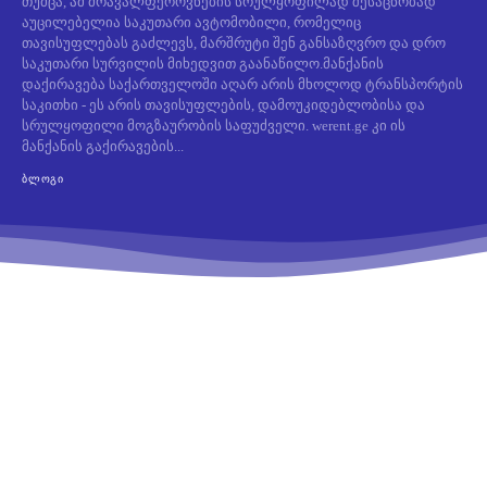
თუმცა, ამ მრავალფეროვნების სრულყოფილად შესაცნობად
აუცილებელია საკუთარი ავტომობილი, რომელიც
თავისუფლებას გაძლევს, მარშრუტი შენ განსაზღვრო და დრო
საკუთარი სურვილის მიხედვით გაანაწილო.მანქანის
დაქირავება საქართველოში აღარ არის მხოლოდ ტრანსპორტის
საკითხი - ეს არის თავისუფლების, დამოუკიდებლობისა და
სრულყოფილი მოგზაურობის საფუძველი. werent.ge კი ის
მანქანის გაქირავების...
ᲑᲚᲝᲒᲘ