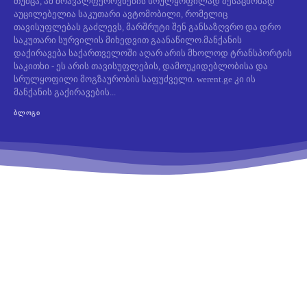
თუმცა, ამ მრავალფეროვნების სრულყოფილად შესაცნობად
აუცილებელია საკუთარი ავტომობილი, რომელიც
თავისუფლებას გაძლევს, მარშრუტი შენ განსაზღვრო და დრო
საკუთარი სურვილის მიხედვით გაანაწილო.მანქანის
დაქირავება საქართველოში აღარ არის მხოლოდ ტრანსპორტის
საკითხი - ეს არის თავისუფლების, დამოუკიდებლობისა და
სრულყოფილი მოგზაურობის საფუძველი. werent.ge კი ის
მანქანის გაქირავების...
ᲑᲚᲝᲒᲘ