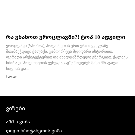
რა ვნახოთ ვროცლავში?! ტოპ 10 ადგილი
ვროცლავი (Wrocław), პოლონეთის ერთ-ერთი ყველაზე
შთამბეჭდავი ქალაქი, გამოირჩევა მდიდარი ისტორიით,
ფერადი არქიტექტურით და ახალგაზრდული ენერგიით. ქალაქს
ხშირად "პოლონეთის ვენეციასაც" უწოდებენ მისი მრავალი
ხიდისა და...
ბლოგი
ვიზები
აშშ-ს ვიზა
დიდი ბრიტანეთის ვიზა