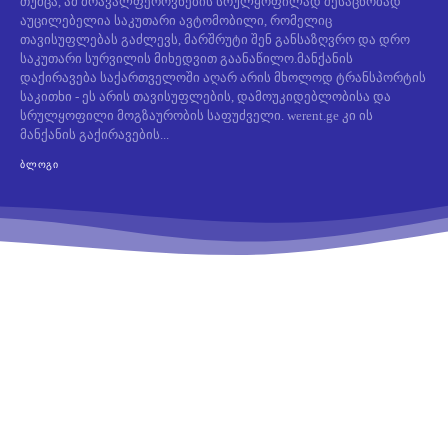
თუმცა, ამ მრავალფეროვნების სრულყოფილად შესაცნობად
აუცილებელია საკუთარი ავტომობილი, რომელიც
თავისუფლებას გაძლევს, მარშრუტი შენ განსაზღვრო და დრო
საკუთარი სურვილის მიხედვით გაანაწილო.მანქანის
დაქირავება საქართველოში აღარ არის მხოლოდ ტრანსპორტის
საკითხი - ეს არის თავისუფლების, დამოუკიდებლობისა და
სრულყოფილი მოგზაურობის საფუძველი. werent.ge კი ის
მანქანის გაქირავების...
ᲑᲚᲝᲒᲘ