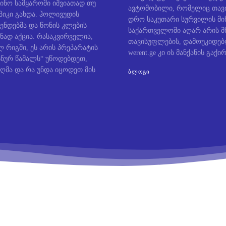
ინო სამყაროში იშვიათად თუ
ავტომობილი, რომელიც თავი
პიკი გახდა. ჰოლივუდის
დრო საკუთარი სურვილის მიხ
ენდებმა და წონის კლების
საქართველოში აღარ არის მ
ნად აქცია. რასაკვირველია,
თავისუფლების, დამოუკიდე
 რიგში, ეს არის პრეპარატის
werent.ge კი ის მანქანის გაქირ
ოსნურ წამალს“ უწოდებდეთ,
ღმა და რა უნდა იცოდეთ მის
ᲑᲚᲝᲒᲘ