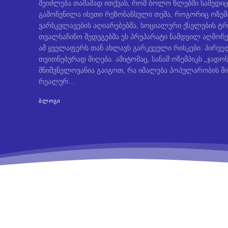
შეიძლება თამამად ითქვას, რომ ბოლო წლებში სამედიც
გამოჩენილა ისეთი რეზონანსული თემა, როგორიც ოზემ
ვარსკვლავების აღიარებებმა, სოციალური ქსელების ტრ
თვალსაჩინო შედეგებმა ეს პრეპარატი ნამდვილ აღმოჩე
ამ ყველაფერს თან ახლავს გარკვეული რისკები. პირველ
თვითნებურად მიღება. ამიტომაც, სანამ ოზემპიკს „ჯად
მნიშვნელოვანია გაიგოთ, რა იმალება პოპულარობის მი
რეალურ...
ᲑᲚᲝᲒᲘ