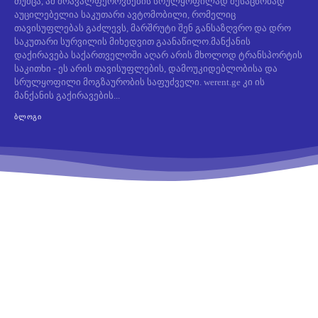
თუმცა, ამ მრავალფეროვნების სრულყოფილად შესაცნობად
აუცილებელია საკუთარი ავტომობილი, რომელიც
თავისუფლებას გაძლევს, მარშრუტი შენ განსაზღვრო და დრო
საკუთარი სურვილის მიხედვით გაანაწილო.მანქანის
დაქირავება საქართველოში აღარ არის მხოლოდ ტრანსპორტის
საკითხი - ეს არის თავისუფლების, დამოუკიდებლობისა და
სრულყოფილი მოგზაურობის საფუძველი. werent.ge კი ის
მანქანის გაქირავების...
ᲑᲚᲝᲒᲘ