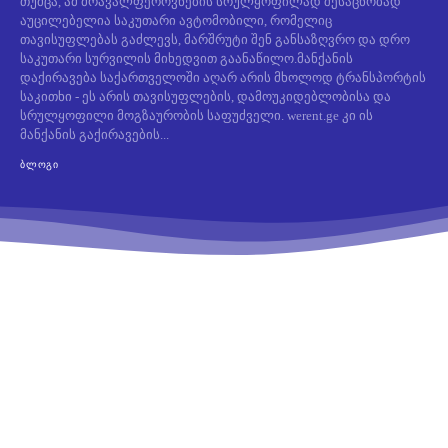
თუმცა, ამ მრავალფეროვნების სრულყოფილად შესაცნობად
აუცილებელია საკუთარი ავტომობილი, რომელიც
თავისუფლებას გაძლევს, მარშრუტი შენ განსაზღვრო და დრო
საკუთარი სურვილის მიხედვით გაანაწილო.მანქანის
დაქირავება საქართველოში აღარ არის მხოლოდ ტრანსპორტის
საკითხი - ეს არის თავისუფლების, დამოუკიდებლობისა და
სრულყოფილი მოგზაურობის საფუძველი. werent.ge კი ის
მანქანის გაქირავების...
ᲑᲚᲝᲒᲘ