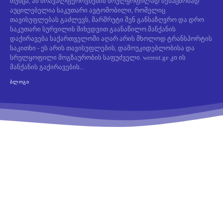
თუმცა, ამ მრავალფეროვნების სრულყოფილად შესაცნობად
აუცილებელია საკუთარი ავტომობილი, რომელიც
თავისუფლებას გაძლევს, მარშრუტი შენ განსაზღვრო და დრო
საკუთარი სურვილის მიხედვით გაანაწილო.მანქანის
დაქირავება საქართველოში აღარ არის მხოლოდ ტრანსპორტის
საკითხი - ეს არის თავისუფლების, დამოუკიდებლობისა და
სრულყოფილი მოგზაურობის საფუძველი. werent.ge კი ის
მანქანის გაქირავების...
ᲑᲚᲝᲒᲘ