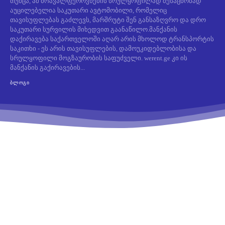
თუმცა, ამ მრავალფეროვნების სრულყოფილად შესაცნობად
აუცილებელია საკუთარი ავტომობილი, რომელიც
თავისუფლებას გაძლევს, მარშრუტი შენ განსაზღვრო და დრო
საკუთარი სურვილის მიხედვით გაანაწილო.მანქანის
დაქირავება საქართველოში აღარ არის მხოლოდ ტრანსპორტის
საკითხი - ეს არის თავისუფლების, დამოუკიდებლობისა და
სრულყოფილი მოგზაურობის საფუძველი. werent.ge კი ის
მანქანის გაქირავების...
ᲑᲚᲝᲒᲘ