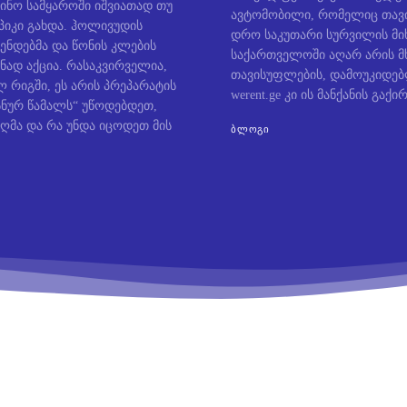
ინო სამყაროში იშვიათად თუ
ავტომობილი, რომელიც თავი
პიკი გახდა. ჰოლივუდის
დრო საკუთარი სურვილის მიხ
ენდებმა და წონის კლების
საქართველოში აღარ არის მ
ნად აქცია. რასაკვირველია,
თავისუფლების, დამოუკიდე
 რიგში, ეს არის პრეპარატის
werent.ge კი ის მანქანის გაქირ
ოსნურ წამალს“ უწოდებდეთ,
ღმა და რა უნდა იცოდეთ მის
ᲑᲚᲝᲒᲘ