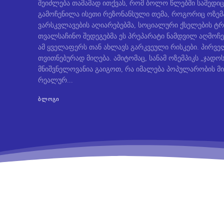
შეიძლება თამამად ითქვას, რომ ბოლო წლებში სამედიც
გამოჩენილა ისეთი რეზონანსული თემა, როგორიც ოზემ
ვარსკვლავების აღიარებებმა, სოციალური ქსელების ტრ
თვალსაჩინო შედეგებმა ეს პრეპარატი ნამდვილ აღმოჩე
ამ ყველაფერს თან ახლავს გარკვეული რისკები. პირველ
თვითნებურად მიღება. ამიტომაც, სანამ ოზემპიკს „ჯად
მნიშვნელოვანია გაიგოთ, რა იმალება პოპულარობის მი
რეალურ...
ᲑᲚᲝᲒᲘ