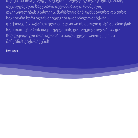
თუმცა, ამ მრავალფეროვნების სრულყოფილად შესაცნობად
აუცილებელია საკუთარი ავტომობილი, რომელიც
თავისუფლებას გაძლევს, მარშრუტი შენ განსაზღვრო და დრო
საკუთარი სურვილის მიხედვით გაანაწილო.მანქანის
დაქირავება საქართველოში აღარ არის მხოლოდ ტრანსპორტის
საკითხი - ეს არის თავისუფლების, დამოუკიდებლობისა და
სრულყოფილი მოგზაურობის საფუძველი. werent.ge კი ის
მანქანის გაქირავების...
ᲑᲚᲝᲒᲘ