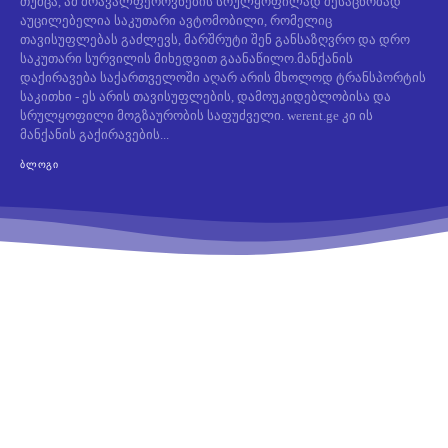
თუმცა, ამ მრავალფეროვნების სრულყოფილად შესაცნობად
აუცილებელია საკუთარი ავტომობილი, რომელიც
თავისუფლებას გაძლევს, მარშრუტი შენ განსაზღვრო და დრო
საკუთარი სურვილის მიხედვით გაანაწილო.მანქანის
დაქირავება საქართველოში აღარ არის მხოლოდ ტრანსპორტის
საკითხი - ეს არის თავისუფლების, დამოუკიდებლობისა და
სრულყოფილი მოგზაურობის საფუძველი. werent.ge კი ის
მანქანის გაქირავების...
ᲑᲚᲝᲒᲘ