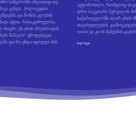
ინო სამყაროში იშვიათად თუ
ავტომობილი, რომელიც თავი
პიკი გახდა. ჰოლივუდის
დრო საკუთარი სურვილის მიხ
ენდებმა და წონის კლების
საქართველოში აღარ არის მ
ნად აქცია. რასაკვირველია,
თავისუფლების, დამოუკიდე
 რიგში, ეს არის პრეპარატის
werent.ge კი ის მანქანის გაქირ
ოსნურ წამალს“ უწოდებდეთ,
ღმა და რა უნდა იცოდეთ მის
ᲑᲚᲝᲒᲘ