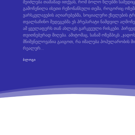
შეიძლება თამამად ითქვას, რომ ბოლო წლებში სამედიც
გამოჩენილა ისეთი რეზონანსული თემა, როგორიც ოზემ
ვარსკვლავების აღიარებებმა, სოციალური ქსელების ტრ
თვალსაჩინო შედეგებმა ეს პრეპარატი ნამდვილ აღმოჩე
ამ ყველაფერს თან ახლავს გარკვეული რისკები. პირველ
თვითნებურად მიღება. ამიტომაც, სანამ ოზემპიკს „ჯად
მნიშვნელოვანია გაიგოთ, რა იმალება პოპულარობის მი
რეალურ...
ᲑᲚᲝᲒᲘ