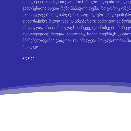
შეიძლება თამამად ითქვას, რომ ბოლო წლებში სამედიც
გამოჩენილა ისეთი რეზონანსული თემა, როგორიც ოზემ
ვარსკვლავების აღიარებებმა, სოციალური ქსელების ტრ
თვალსაჩინო შედეგებმა ეს პრეპარატი ნამდვილ აღმოჩე
ამ ყველაფერს თან ახლავს გარკვეული რისკები. პირველ
თვითნებურად მიღება. ამიტომაც, სანამ ოზემპიკს „ჯად
მნიშვნელოვანია გაიგოთ, რა იმალება პოპულარობის მი
რეალურ...
ᲑᲚᲝᲒᲘ