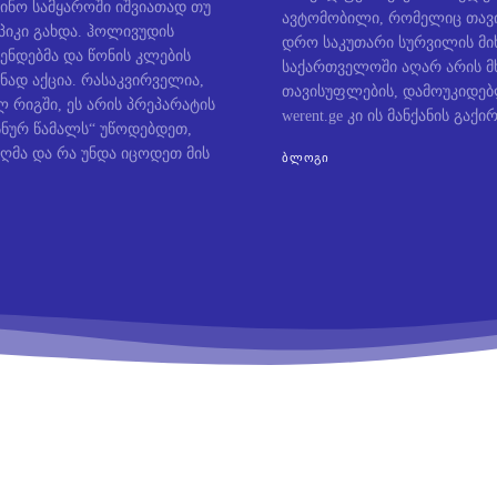
ინო სამყაროში იშვიათად თუ
ავტომობილი, რომელიც თავი
პიკი გახდა. ჰოლივუდის
დრო საკუთარი სურვილის მიხ
ენდებმა და წონის კლების
საქართველოში აღარ არის მ
ნად აქცია. რასაკვირველია,
თავისუფლების, დამოუკიდე
 რიგში, ეს არის პრეპარატის
werent.ge კი ის მანქანის გაქირ
ოსნურ წამალს“ უწოდებდეთ,
ღმა და რა უნდა იცოდეთ მის
ᲑᲚᲝᲒᲘ