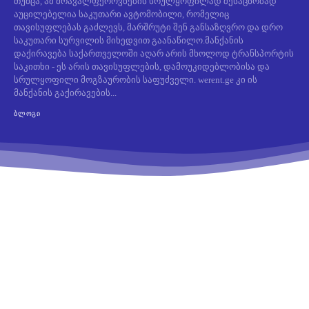
თუმცა, ამ მრავალფეროვნების სრულყოფილად შესაცნობად
აუცილებელია საკუთარი ავტომობილი, რომელიც
თავისუფლებას გაძლევს, მარშრუტი შენ განსაზღვრო და დრო
საკუთარი სურვილის მიხედვით გაანაწილო.მანქანის
დაქირავება საქართველოში აღარ არის მხოლოდ ტრანსპორტის
საკითხი - ეს არის თავისუფლების, დამოუკიდებლობისა და
სრულყოფილი მოგზაურობის საფუძველი. werent.ge კი ის
მანქანის გაქირავების...
ᲑᲚᲝᲒᲘ