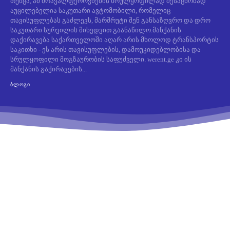
თუმცა, ამ მრავალფეროვნების სრულყოფილად შესაცნობად
აუცილებელია საკუთარი ავტომობილი, რომელიც
თავისუფლებას გაძლევს, მარშრუტი შენ განსაზღვრო და დრო
საკუთარი სურვილის მიხედვით გაანაწილო.მანქანის
დაქირავება საქართველოში აღარ არის მხოლოდ ტრანსპორტის
საკითხი - ეს არის თავისუფლების, დამოუკიდებლობისა და
სრულყოფილი მოგზაურობის საფუძველი. werent.ge კი ის
მანქანის გაქირავების...
ᲑᲚᲝᲒᲘ