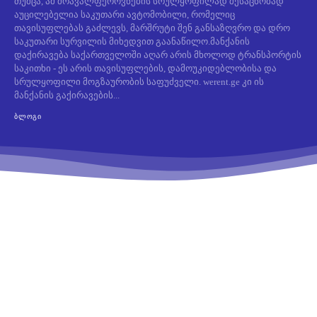
თუმცა, ამ მრავალფეროვნების სრულყოფილად შესაცნობად
აუცილებელია საკუთარი ავტომობილი, რომელიც
თავისუფლებას გაძლევს, მარშრუტი შენ განსაზღვრო და დრო
საკუთარი სურვილის მიხედვით გაანაწილო.მანქანის
დაქირავება საქართველოში აღარ არის მხოლოდ ტრანსპორტის
საკითხი - ეს არის თავისუფლების, დამოუკიდებლობისა და
სრულყოფილი მოგზაურობის საფუძველი. werent.ge კი ის
მანქანის გაქირავების...
ᲑᲚᲝᲒᲘ