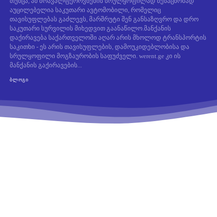
თუმცა, ამ მრავალფეროვნების სრულყოფილად შესაცნობად
აუცილებელია საკუთარი ავტომობილი, რომელიც
თავისუფლებას გაძლევს, მარშრუტი შენ განსაზღვრო და დრო
საკუთარი სურვილის მიხედვით გაანაწილო.მანქანის
დაქირავება საქართველოში აღარ არის მხოლოდ ტრანსპორტის
საკითხი - ეს არის თავისუფლების, დამოუკიდებლობისა და
სრულყოფილი მოგზაურობის საფუძველი. werent.ge კი ის
მანქანის გაქირავების...
ᲑᲚᲝᲒᲘ