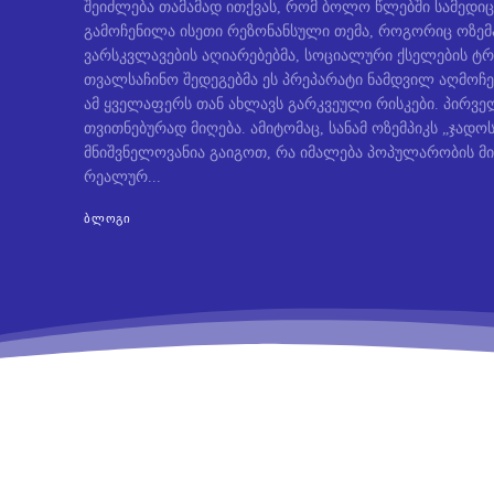
შეიძლება თამამად ითქვას, რომ ბოლო წლებში სამედიც
გამოჩენილა ისეთი რეზონანსული თემა, როგორიც ოზემ
ვარსკვლავების აღიარებებმა, სოციალური ქსელების ტრ
თვალსაჩინო შედეგებმა ეს პრეპარატი ნამდვილ აღმოჩე
ამ ყველაფერს თან ახლავს გარკვეული რისკები. პირველ
თვითნებურად მიღება. ამიტომაც, სანამ ოზემპიკს „ჯად
მნიშვნელოვანია გაიგოთ, რა იმალება პოპულარობის მი
რეალურ...
ᲑᲚᲝᲒᲘ