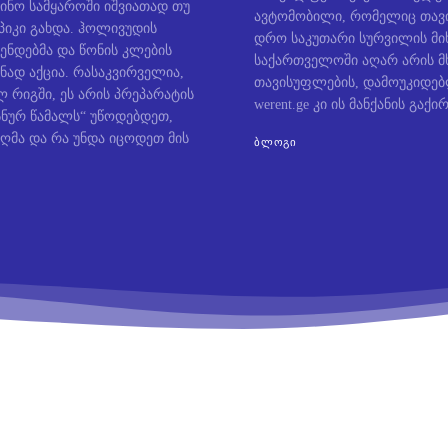
ინო სამყაროში იშვიათად თუ
ავტომობილი, რომელიც თავი
პიკი გახდა. ჰოლივუდის
დრო საკუთარი სურვილის მიხ
ენდებმა და წონის კლების
საქართველოში აღარ არის მ
ნად აქცია. რასაკვირველია,
თავისუფლების, დამოუკიდე
 რიგში, ეს არის პრეპარატის
werent.ge კი ის მანქანის გაქირ
ოსნურ წამალს“ უწოდებდეთ,
ღმა და რა უნდა იცოდეთ მის
ᲑᲚᲝᲒᲘ