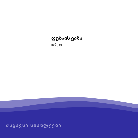
დუბაის ვიზა
ᲕᲘᲖᲔᲑᲘ
ᲛᲡᲒᲐᲕᲡᲘ ᲡᲘᲐᲮᲚᲔᲔᲑᲘ