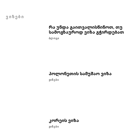
ᲕᲘᲖᲔᲑᲘ
რა უნდა გაითვალისწინოთ, თუ
სამოგზაუროდ ვიზა გჭირდებათ
ᲑᲚᲝᲒᲘ
პოლონეთის სამუშაო ვიზა
ᲕᲘᲖᲔᲑᲘ
კორეის ვიზა
ᲕᲘᲖᲔᲑᲘ