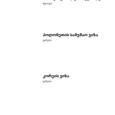
ᲑᲚᲝᲒᲘ
პოლონეთის სამუშაო ვიზა
ᲕᲘᲖᲔᲑᲘ
კორეის ვიზა
ᲕᲘᲖᲔᲑᲘ