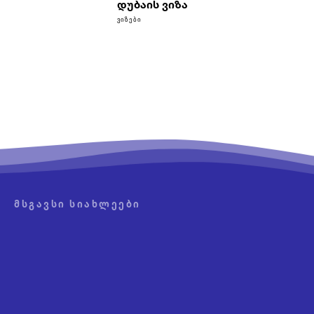
დუბაის ვიზა
ᲕᲘᲖᲔᲑᲘ
ᲛᲡᲒᲐᲕᲡᲘ ᲡᲘᲐᲮᲚᲔᲔᲑᲘ