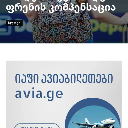
ფრენის კომპენსაცია
ᲑᲚᲝᲒᲘ