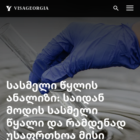
VISAGEORGIA
სასმელი წყლის
ანალიზი: საიდან
მოდის სასმელი
წყალი და რამდენად
უსაფრთხოა მისი