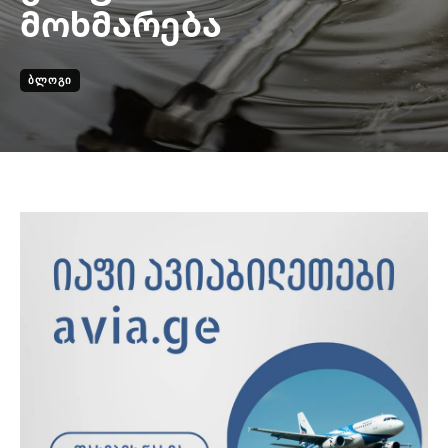
მოხმარება
ᲑᲚᲝᲒᲘ