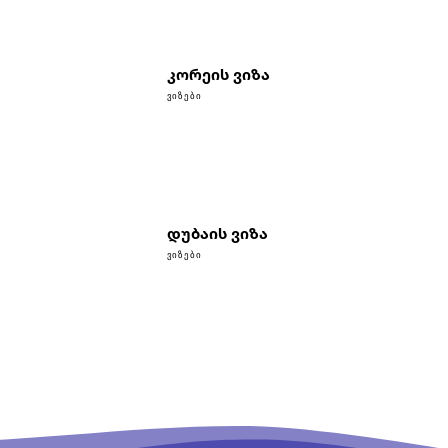
კორეის ვიზა
ᲕᲘᲖᲔᲑᲘ
დუბაის ვიზა
ᲕᲘᲖᲔᲑᲘ