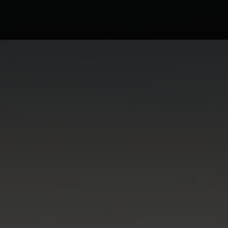
ა ბილეთები avia.ge
ვიზები
ბლოგი
მწ