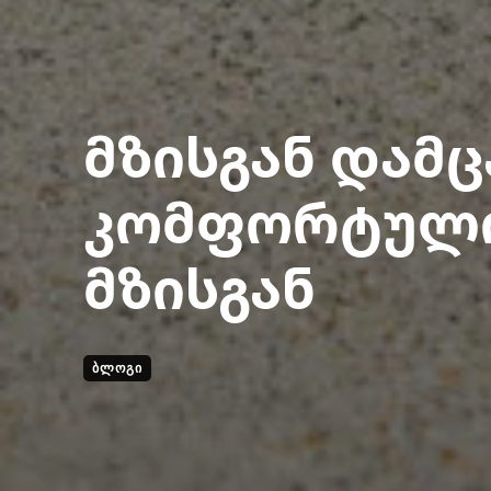
მზისგან დამც
კომფორტული
მზისგან
ᲑᲚᲝᲒᲘ